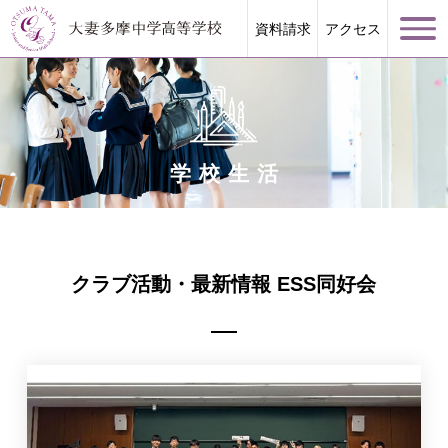
資料請求
アクセス
学校生活
学校案内
大妻多摩が誇る教育
クラブ活動・最新情報 ESS同好会
学校生活
進路指導