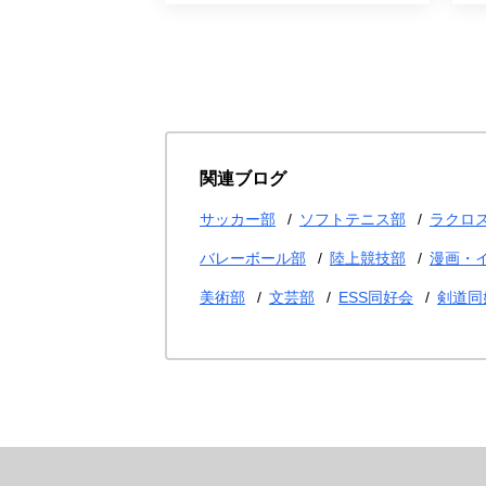
関連ブログ
サッカー部
ソフトテニス部
ラクロ
バレーボール部
陸上競技部
漫画・
美術部
文芸部
ESS同好会
剣道同