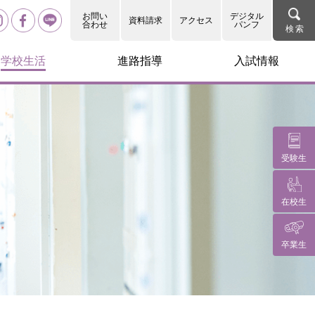
お問い
デジタル
資料請求
アクセス
合わせ
パンフ
学校生活
進路指導
入試情報
受験生
在校生
卒業生