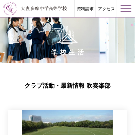
資料請求
アクセス
学校生活
学校案内
大妻多摩が誇る教育
クラブ活動・最新情報 吹奏楽部
学校生活
進路指導