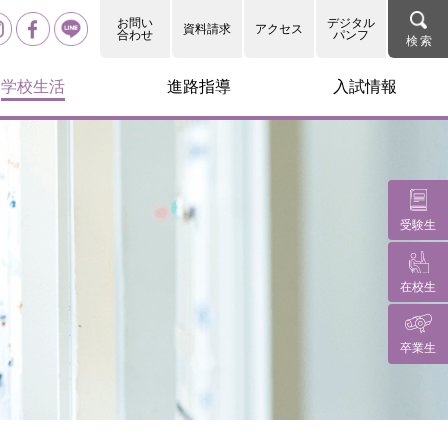
お問い
デジタル
資料請求
アクセス
合わせ
パンフ
学校生活
進路指導
入試情報
受験生
在校生
卒業生