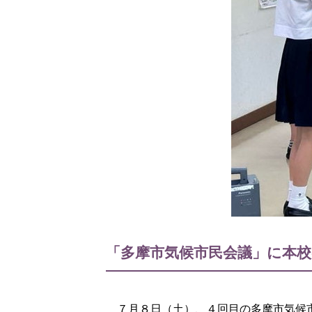
「多摩市気候市民会議」に本
７月８日（土）、４回目の多摩市気候市