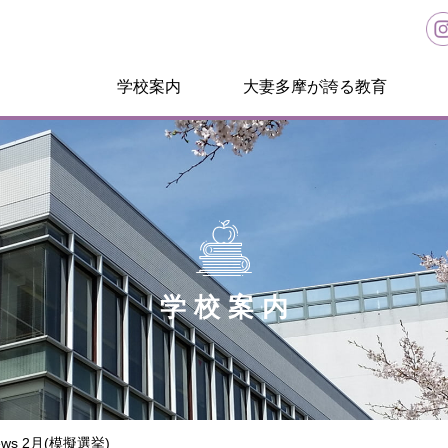
学校案内
大妻多摩が誇る教育
学校案内
 News 2月(模擬選挙)