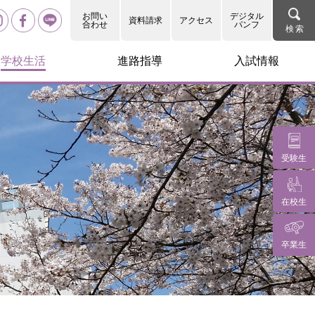
お問い
デジタル
資料請求
アクセス
合わせ
パンフ
学校生活
進路指導
入試情報
受験生
在校生
卒業生