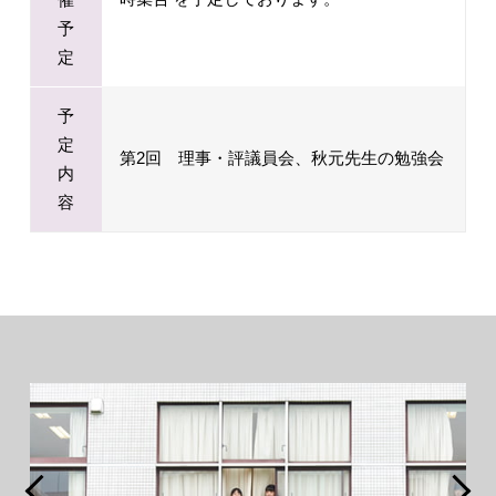
予
定
予
定
第2回 理事・評議員会、秋元先生の勉強会
内
容