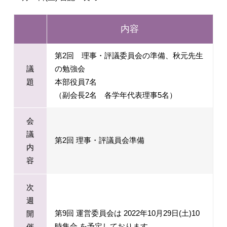
内容
第2回 理事・評議委員会の準備、秋元先生
議
の勉強会
題
本部役員7名
（副会長2名 各学年代表理事5名）
会
議
第2回 理事・評議員会準備
内
容
次
週
第9回 運営委員会は 2022年10月29日(土)10
開
時集合 を予定しております。
催