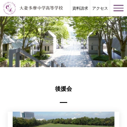
資料請求
アクセス
後援会
学校案内
大妻多摩が誇る教育
後援会
学校生活
進路指導