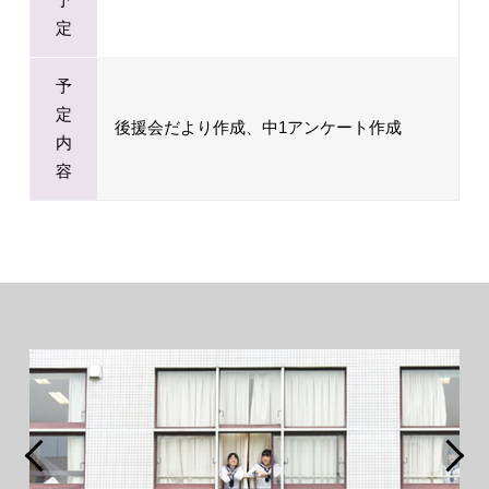
定
予
定
後援会だより作成、中1アンケート作成
内
容