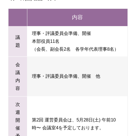
内容
理事・評議委員会準備、開催
議
本部役員11名
題
（会長、副会長2名 各学年代表理事8名）
会
議
理事・評議委員会準備、開催 他
内
容
次
週
第2回 運営委員会は、5月28日(土) 午前10
開
時〜 会議室4を予定しております。
催
予