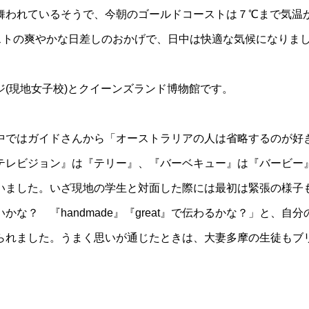
舞われているそうで、今朝のゴールドコーストは７℃まで気温
ーストの爽やかな日差しのおかげで、日中は快適な気候になりま
(現地女子校)とクイーンズランド博物館です。
中ではガイドさんから「オーストラリアの人は省略するのが好
テレビジョン』は『テリー』、『バーベキュー』は『バービー
いました。いざ現地の学生と対面した際には最初は緊張の様子
な？ 『handmade』『great』で伝わるかな？」と、
られました。うまく思いが通じたときは、大妻多摩の生徒もブ