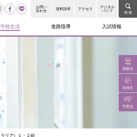
お問い
デジタル
資料請求
アクセス
合わせ
パンフ
学校生活
進路指導
入試情報
受験生
在校生
卒業生
トラリア）１・２組