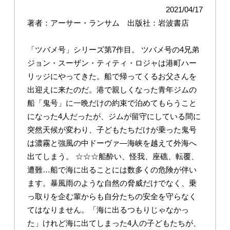
入試情報
2021/04/17
著者：アーサー・ランサム 出版社：岩波書店
「ツバメ号」シリーズ第7作目。 ツバメ号の4兄弟
ジョン・スーザン・ティティ・ロジャは港町ハー
リッジにやってきた。船で帰ってくるお父さんを
出迎えに来たのだ。港で親しくなった青年ジムの
船「鬼号」に一晩だけの約束で泊めてもらうこと
になった4人だったが、ジムが留守にしている間に
突然天候が変わり、子どもたちだけが乗った鬼号
English
は濃霧と強風の中ドーヴァ―海峡を越えて外海へ
出てしまう。 ☆☆☆船酔い、怪我、座礁、転覆、
遭難…船で海に出ることには数多くの危険が伴い
ます。暴風雨のような自然の脅威だけでなく、乗
っ取りを企む輩からも自分たちの安全を守らなく
てはなりません。「海に出るつもりじゃなかっ
た」けれど海に出てしまった4人の子どもたちが、