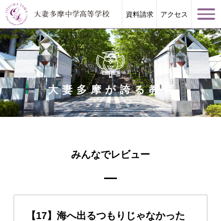
資料請求
アクセス
大妻多摩が誇る教育
学校案内
大妻多摩が誇る教育
みんなでレビュー
学校生活
進路指導
【17】海へ出るつもりじゃなかった