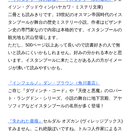
イソン・グッドウィン(ハヤカワ・ミステリ文庫)
二冊とも読みきりです。19世紀のオスマン帝国時代のイス
タンブールが舞台の歴史ミステリー小説。作者はビザンチ
ン史の専門家なので内容は本格的です。イスタンブールの
観光地も沢山登場します。
ただし、500ページ以上あって長いので読書好きの人で無
いと読みにくいかもしれません。好みの分かれる本かと思
います。イスタンブールに来たことがある人の方がイメー
ジが沸いて読みやすいかも。
『インフェルノ』ダン・ブラウン（角川書店）
ご存じ『ダヴィンチ・コード』や『天使と悪魔』のロバー
ト・ラングドン・シリーズ。小説の舞台に地下宮殿、アヤ
ソフィアなどイスタンブールの名所が多く登場！
『失われた薔薇』
セルダル オズカン (ヴィレッジブックス)
すみません。これ絶版ぽいですね。トルコ人作家によるス