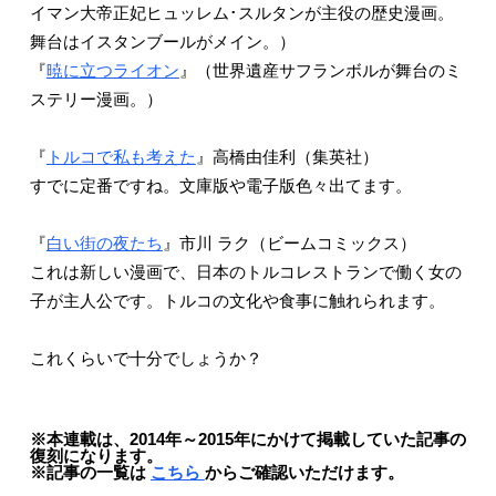
イマン大帝正妃ヒュッレム･スルタンが主役の歴史漫画。
舞台はイスタンブールがメイン。）
『
暁に立つライオン
』（世界遺産サフランボルが舞台のミ
ステリー漫画。）
『
トルコで私も考えた
』高橋由佳利（集英社）
すでに定番ですね。文庫版や電子版色々出てます。
『
白い街の夜たち
』市川 ラク（ビームコミックス）
これは新しい漫画で、日本のトルコレストランで働く女の
子が主人公です。トルコの文化や食事に触れられます。
これくらいで十分でしょうか？
※本連載は、2014年～2015年にかけて掲載していた記事の
復刻になります。
※記事の一覧は
こちら
からご確認いただけます。