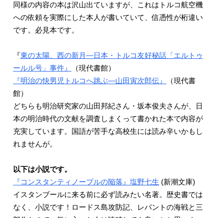
同様の内容の本は沢山出ていますが、これはトルコ航空機
への依頼を実際にした本人が書いていて、信憑性が桁違い
です。必見本です。
『
東の太陽、西の新月―日本・トルコ友好秘話「エルトゥ
ールル号」事件』
（現代書館）
『明治の快男児トルコへ跳ぶ―山田寅次郎伝』
（現代書
館）
どちらも明治研究家の山田邦紀さん・坂本俊夫さんが、日
本の明治時代の文献を調査しまくって書かれた本で内容が
充実しています。国語が苦手な高校生には読み辛いかもし
れませんが。
以下は小説です。
『コンスタンティノープルの陥落』塩野七生
(新潮文庫)
イスタンブールに来る前に必ず読みたい名著。歴史書では
なく、小説です！ロードス島攻防記、レパントの海戦と三