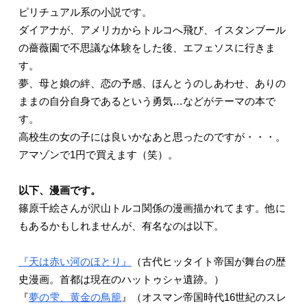
ピリチュアル系の小説です。
ダイアナが、アメリカからトルコへ飛び、イスタンブール
の薔薇園で不思議な体験をした後、エフェソスに行きま
す。
夢、母と娘の絆、恋の予感、ほんとうのしあわせ、ありの
ままの自分自身であるという勇気…などがテーマの本で
す。
高校生の女の子には良いかなあと思ったのですが・・・。
アマゾンで1円で買えます（笑）。
以下、漫画です。
篠原千絵さんが沢山トルコ関係の漫画描かれてます。他に
もあるかもしれませんが、有名なのは以下。
『天は赤い河のほとり』
（古代ヒッタイト帝国が舞台の歴
史漫画。首都は現在のハットゥシャ遺跡。）
『
夢の雫、黄金の鳥籠
』（オスマン帝国時代16世紀のスレ