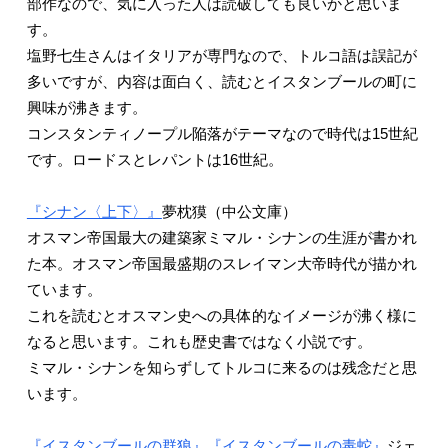
部作なので、気に入った人は読破しても良いかと思いま
す。
塩野七生さんはイタリアが専門なので、トルコ語は誤記が
多いですが、内容は面白く、読むとイスタンブールの町に
興味が沸きます。
コンスタンティノープル陥落がテーマなので時代は15世紀
です。ロードスとレパントは16世紀。
『シナン〈上下〉』
夢枕獏（中公文庫）
オスマン帝国最大の建築家ミマル・シナンの生涯が書かれ
た本。オスマン帝国最盛期のスレイマン大帝時代が描かれ
ています。
これを読むとオスマン史への具体的なイメージが沸く様に
なると思います。これも歴史書ではなく小説です。
ミマル・シナンを知らずしてトルコに来るのは残念だと思
います。
『イスタンブールの群狼』『イスタンブールの毒蛇』
ジェ