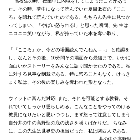
高校生の時、授業中に内職をしてしまったことがあっ
た。その時、夢中になって読んでいた夏目漱石の『ここ
ろ』を隠れて読んでいたのである。もちろん先生に見つか
ってしまい、「やばい怒られる!」と思った瞬間、先 生は
ニコニコ笑いながら、私が持っていた本を奪い取り、
「『こころ』か、今どの場面読んでんねん......」 と確認を
し、なんとその後、10分間その場面から最後まで、いかに
面白いかストーリーをみんなに語り聞かせたのである。私
に対する見事な制裁である。特に怒ることもなく、けっき
ょく私は、その後の楽しみを奪われた形となった。
ウィットに富んだ対応! また、それを可能とする教養。そ
れでいてしっかり懲らしめる。こんなことをやってのける
教員になりたいと思いつつも、まず怒って注意してしまう
自分井の中の高野聖の底の浅さを嘆くばかりだ。 ちなみ
に、この先生は世界史の担当だった。私は関西人である。
井の中の高野聖