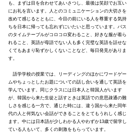
も、まずは目を合わせてあいさつし、最後は笑顔でお互い
にお礼を言います。人とのコミュニケーションの大切さを
改めて感じるとともに、今目の前にいる人を尊重する気持
ちを日本に帰っても忘れずにいたいと思っています。バス
のタイムテーブルがコロコロ変わること、好きな服が着ら
れること、英語が母語でない人も多く完璧な英語を話せな
くてもあまり恥ずかしくないことなど、毎日発見がありま
す。
語学学校の授業では、リーディングのほかにワードゲー
ムやちょっとしたお題についての話し合いを通して英語を
学んでいます。同じクラスには日本人と韓国人がいます
が、韓国から来た生徒と話すときは英語での意思疎通の難
しさを感じる一方で、通じた時には、違う国から来た同年
代の人と何気ない会話ができることをとてもうれしく感じ
ます。中には日本語が少しわかる人やわずか13歳で留学し
ている人もいて、多くの刺激をもらっています。