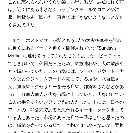
ことは忘れられないくらい楽しい思い出だ。浜辺に行く前
は、近くにある小さなショッピングモールでコスメや洋
服、雑貨をみて回った。東京ではできないようなことがた
くさんできた。
また、ホストマザーが私ともう1人の大妻多摩生を学校
の近くにあるビーチと近くで開催されていた”Sunday’s
Market”に連れて行ってくれたこともあった。ビーチはと
てもきれいで、休日だったため、家族連れや、犬の散歩な
どで賑わっていた。この市場には、ソーセージや、ドーナ
ッツなどのジャンクフードを売っている店や、八百屋さ
ん、洋服やアクセサリーを売る店や、雑貨屋さんなどがあ
った。各個人個人が店を市場に出していた。店を出してい
る人の半分くらいがアジア系の人だった。中には、日本の
アニメの、非公式であると思われるキーホルダーを出して
いる店もあった。市場にあった店で一番珍しいと思ったの
は、絨毯を売っている店だ。本物かはわからないが、看板
には、”ペルシアン＆アフガンカーペット”と書いてあっ