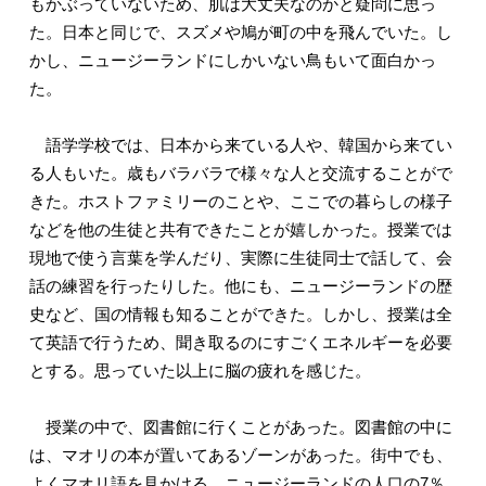
もかぶっていないため、肌は大丈夫なのかと疑問に思っ
た。日本と同じで、スズメや鳩が町の中を飛んでいた。し
かし、ニュージーランドにしかいない鳥もいて面白かっ
た。
語学学校では、日本から来ている人や、韓国から来てい
る人もいた。歳もバラバラで様々な人と交流することがで
きた。ホストファミリーのことや、ここでの暮らしの様子
などを他の生徒と共有できたことが嬉しかった。授業では
現地で使う言葉を学んだり、実際に生徒同士で話して、会
話の練習を行ったりした。他にも、ニュージーランドの歴
史など、国の情報も知ることができた。しかし、授業は全
て英語で行うため、聞き取るのにすごくエネルギーを必要
とする。思っていた以上に脳の疲れを感じた。
授業の中で、図書館に行くことがあった。図書館の中に
は、マオリの本が置いてあるゾーンがあった。街中でも、
よくマオリ語を見かける。ニュージーランドの人口の7％