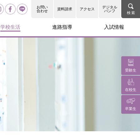
お問い
デジタル
資料請求
アクセス
合わせ
パンフ
学校生活
進路指導
入試情報
受験生
在校生
卒業生