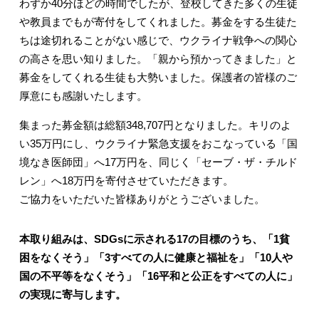
わずか
40
分ほどの時間でしたが、登校してきた多くの生徒
や教員までもが寄付をしてくれました。募金をする生徒た
ちは途切れることがない感じで、ウクライナ戦争への関心
の高さを思い知りました。「親から預かってきました」と
募金をしてくれる生徒も大勢いました。保護者の皆様のご
厚意にも感謝いたします。
集まった募金額は総額
348,707
円となりました。キリのよ
い
35
万円にし、ウクライナ緊急支援をおこなっている「国
境なき医師団」へ
17
万円を、同じく「セーブ・ザ・チルド
レン」へ
18
万円を寄付させていただきます。
ご協力をいただいた皆様ありがとうございました。
本取り組みは、SDGsに示される17の目標のうち、「1貧
困をなくそう」「3すべての人に健康と福祉を」「10人や
国の不平等をなくそう」「16平和と公正をすべての人に」
の実現に寄与します。