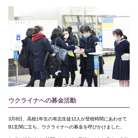
入試情報
English
ウクライナへの募金活動
3
月
8
日、高校
1
年生の有志生徒
12
人が登校時間にあわせて
B1
玄関に立ち、ウクライナへの募金を呼びかけました。