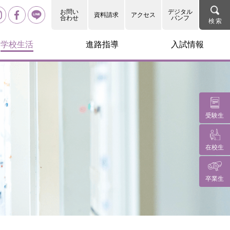
お問い
デジタル
資料請求
アクセス
合わせ
パンフ
学校生活
進路指導
入試情報
受験生
在校生
卒業生