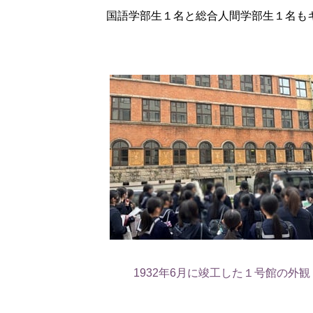
国語学部生１名と総合人間学部生１名も
1932年6月に竣工した１号館の外観