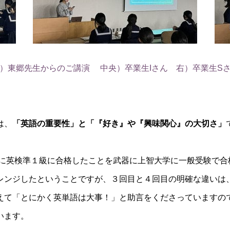
）東郷先生からのご講演
中央）卒業生Iさん
右）卒業生S
は、
「英語の重要性」と「『好き』や『興味関心』の大切さ」
に英検準１級に合格したことを武器に上智大学に一般受験で合
レンジしたということですが、３回目と４回目の明確な違いは
えて「とにかく英単語は大事！」と助言をくださっていますの
います。