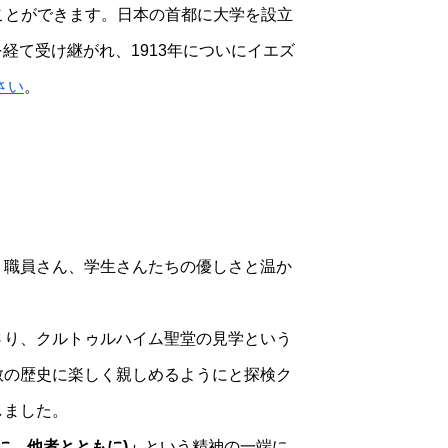
ことができます。日本の首都に大学を設立
経て受け継がれ、1913年についにイエズ
さい
。
、職員さん、学生さんたちの優しさと温か
さり、クルトゥルハイム聖堂の見学という
教の歴史に楽しく親しめるようにと探検ク
しました。
者のために、他者とともに)」
という精神の一端に