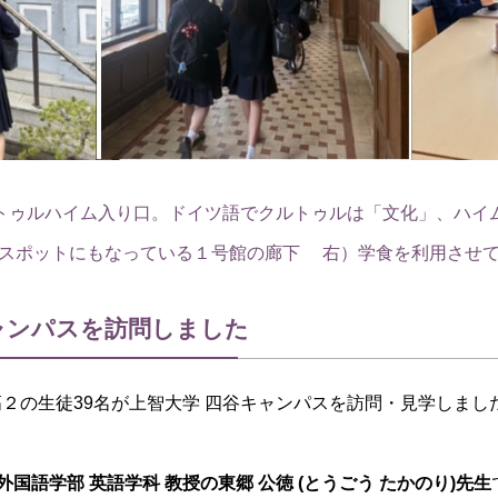
トゥルハイム入り口。ドイツ語でクルトゥルは「文化」、ハイ
トスポットにもなっている１号館の廊下
右）学食を利用させ
ャンパスを訪問しました
高２の生徒39名が上智大学 四谷キャンパスを訪問・見学しまし
外国語学部 英語学科 教授の東郷 公徳 (とうごう たかのり)先生