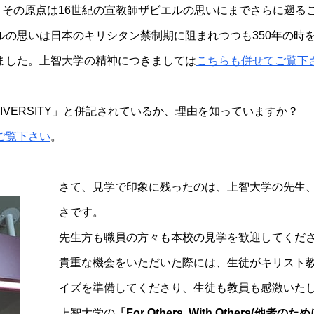
、その原点は16世紀の宣教師ザビエルの思いにまでさらに遡る
の思いは日本のキリシタン禁制期に阻まれつつも350年の時を
ました。上智大学の精神につきましては
こちらも併せてご覧下
UNIVERSITY」と併記されているか、理由を知っていますか？
ご覧下さい
。
さて、見学で印象に残ったのは、上智大学の先生
さです。
先生方も職員の方々も本校の見学を歓迎してくだ
貴重な機会をいただいた際には、生徒がキリスト
イズを準備してくださり、生徒も教員も感激いた
上智大学の
「For Others, With Others(他