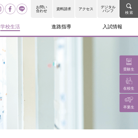
お問い
デジタル
資料請求
アクセス
合わせ
パンフ
学校生活
進路指導
入試情報
受験生
在校生
卒業生