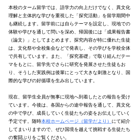
本校のターム留学では、語学力の向上だけでなく、異文化
理解と主体的な学びを重視した「探究活動」を留学期間中
も継続します。留学前には自らテーマを設定し、現地での
体験や学びを通して問いを深め、帰国後には「成果報告書
（論文）」としてまとめます。探究内容が特に優れた生徒
は、文化祭や全校集会などで発表し、その学びを学校全体
で共有しています。また、「探究基礎」で取り組んだテー
マをもとに、留学先でさらに研究を発展させた生徒もお
り、そうした実践例は後輩にとって大きな刺激となり、国
際的な学びの好循環を生み出しています。
現在、留学生全員が無事に現地へ到着したとの報告を受け
ています。今後は、各国からの途中報告を通して、異文化
の中で学び、成長していく生徒たちの姿をお伝えしていく
予定です。随時
本校ホームページ（留学だより）
にて紹介
してまいりますので、ぜひ国境を越えて挑戦する生徒たち
の奮闘ぶりをご覧ください。