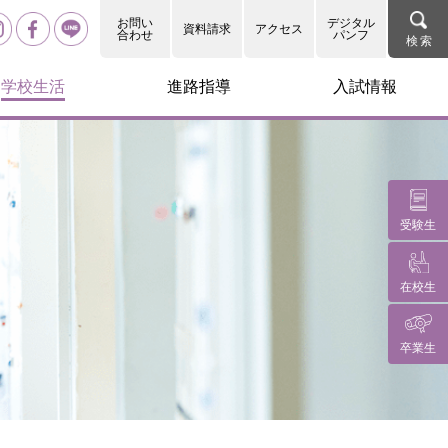
お問い
デジタル
資料請求
アクセス
合わせ
パンフ
学校生活
進路指導
入試情報
受験生
在校生
卒業生