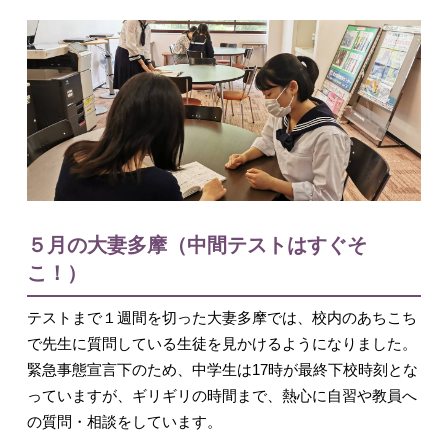
入試情報
５月の大妻多摩（中間テストはすぐそ
English
こ！）
テストまで１週間を切った大妻多摩では、校内のあちこち
で先生に質問している生徒を見かけるようになりました。
緊急事態宣言下のため、中学生は17時が最終下校時刻とな
っていますが、ギリギリの時間まで、熱心に自習や教員へ
の質問・相談をしています。