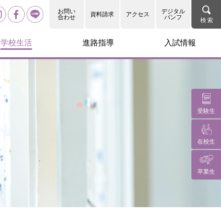
お問い
デジタル
資料請求
アクセス
合わせ
パンフ
学校生活
進路指導
入試情報
受験生
在校生
卒業生