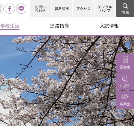
お問い
デジタル
資料請求
アクセス
合わせ
パンフ
学校生活
進路指導
入試情報
受験生
在校生
卒業生