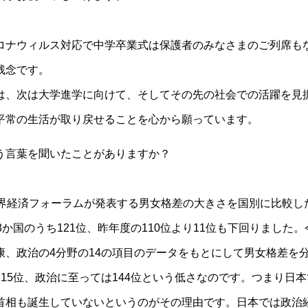
ロナウィルス対応で中学卒業式は保護者のみなさまのご列席も
残念です。
は、次は大学進学に向けて、そしてその先の社会での活躍を見
平常の生活が取り戻せることを心から願っています。
う言葉を聞いたことがありますか？
世界経済フォーラムが発表する男女格差の大きさを国別に比較し
か国のうち121位、昨年度の110位より11位も下回りました
康、政治の4分野の14の項目のデータをもとにして男女格差を
15位、政治に至っては144位という低さなのです。つまり日
首相も誕生していないというのがその理由です。日本では政治