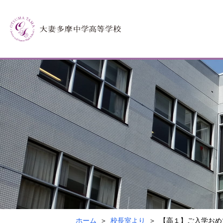
ホーム
校長室より
【高１】ご入学おめ