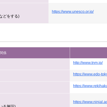
https://www.unesco.or.jp/
などをする)
関係
http://www.tnm.jp/
https://www.edo-tok
https://www.rekihaku
https://www.ninjal.ac
いる施設)