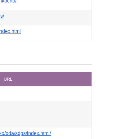
ankocho/
s/
index.html
URL
ko/oda/sdgs/index.html/