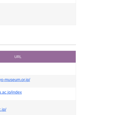
URL
yo-museum.or.jp/
.ac.jp/index
.jp/