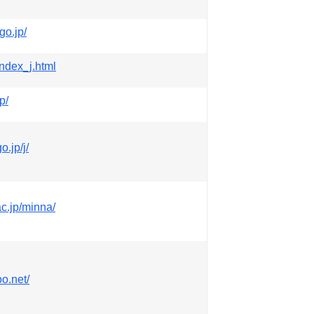
go.jp/
index_j.html
p/
o.jp/j/
ac.jp/minna/
o.net/