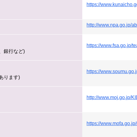
https://www.kunaicho.go
http://www.npa.go.jp/ab
https://www.fsa.go.jp/t
、銀行など)
https://www.soumu.go.j
あります)
http://www.moj.go.jp/K
https://www.mofa.go.jp/