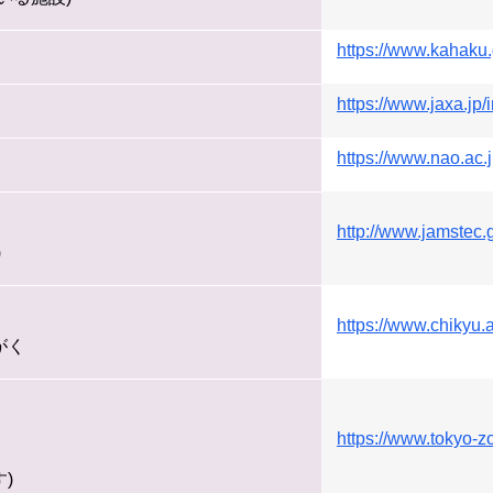
https://www.kahaku.
https://www.jaxa.jp/
https://www.nao.ac.j
http://www.jamstec.g
)
https://www.chikyu.
がく
https://www.tokyo-zo
)