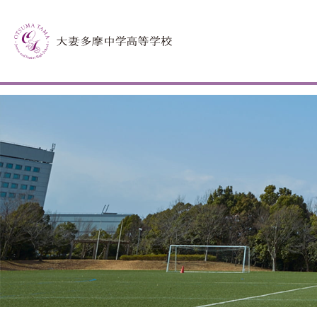
window.dataLayer = window.dataLayer || []; function gtag(){dataLayer.p