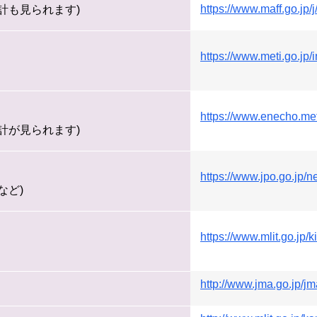
https://www.maff.go.jp/j
計も見られます)
https://www.meti.go.jp/i
https://www.enecho.meti
計が見られます)
https://www.jpo.go.jp/
など)
https://www.mlit.go.jp/k
http://www.jma.go.jp/jm