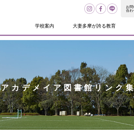
ush(arguments);} gtag('js', new Date()); gtag('config', 'UA-135014326-1
お問
合わ
学校案内
大妻多摩が誇る教育
アカデメイア図書館リンク