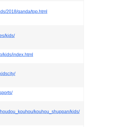
kids/2018/qanda/top.html
es/kids/
jp/kids/index.html
idscity/
sports/
p/houdou_kouhou/kouhou_shuppan/kids/