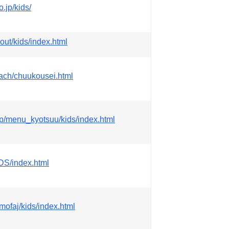
.jp/kids/
out/kids/index.html
each/chuukousei.html
p/menu_kyotsuu/kids/index.html
IDS/index.html
mofaj/kids/index.html