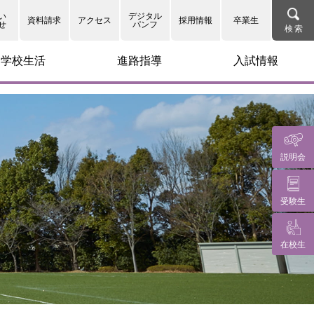
');
い
デジタル
資料請求
アクセス
採用情報
卒業生
せ
パンフ
学校生活
進路指導
入試情報
説明会
集
受験生
在校生