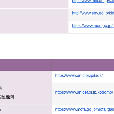
http://www.mlit.go.jp/k
http://www.env.go.jp/kid
https://www.mod.go.jp/
https://www.unic.or.jp/kids/
場
https://www.unicef.or.jp/kodomo/
国連機関
https://www.mofa.go.jp/mofaj/gai
orm