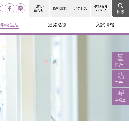
お問い
デジタル
資料請求
アクセス
合わせ
パンフ
学校生活
進路指導
入試情報
受験生
在校生
卒業生