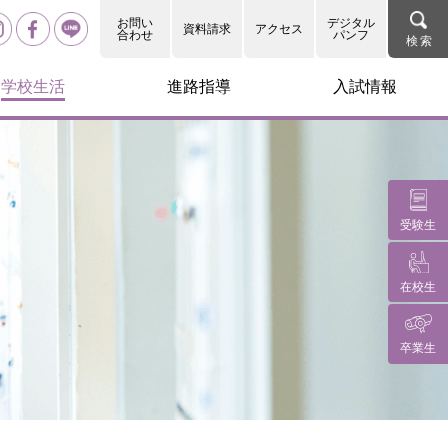
お問い
デジタル
資料請求
アクセス
合わせ
パンフ
学校生活
進路指導
入試情報
受験生
在校生
卒業生