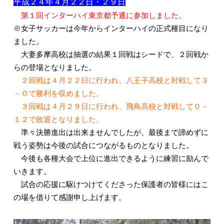
平成２４年４
月２２日・２９日
入試情報
第１回インターハイ東京都予選に参加しました。
※女子サッカーは今年からインターハイの正式種目になり
ました。
大妻多摩高校は抽選の結果１回戦はシードで、２回戦か
らの登場となりました。
２回戦は４月２２日に行われ、八王子高校と対戦して３
－０で勝利を収めました。
３回戦は４月２９日に行われ、飛鳥高校と対戦して０－
１２で敗退となりました。
準々決勝進出は出来ませんでしたが、最後まで諦めずに
English
戦う姿勢は今後の試合につながるものとなりました。
今後も各種大会で上位に進出できるように練習に励んで
いきます。
試合の応援に駆けつけてくださった保護者の皆様にはこ
の場を借りて感謝申し上げます。