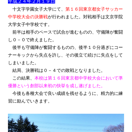
平成２４年２月１９日
入試情報
十文字学園女子大学にて、
第１６回東京都女子サッカー
中学校大会の決勝戦
が行われました。対戦相手は文京学院
大学女子中学校です。
前半は相手のペースで試合が進むものの、守備陣が奮闘
し０－０で終えました。
後半も守備陣が奮闘するものの、後半１０分過ぎにコー
ナーキックから失点を許し、その後立て続けに失点をして
しまいました。
結局、決勝戦は０－４での敗戦となりました。
この結果、
本校は第１６回東京都中学校大会において準
English
優勝という創部以来初の快挙を成し遂げました。
今後も各種大会で良い成績を残せるように、精力的に練
習に励んでいきます。