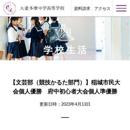
資料請求
アクセス
学校生活
学校案内
大妻多摩が誇る教育
【文芸部（競技かるた部門）】稲城市民大
会個人優勝 府中初心者大会個人準優勝
学校生活
更新日時：2023年4月13日
進路指導