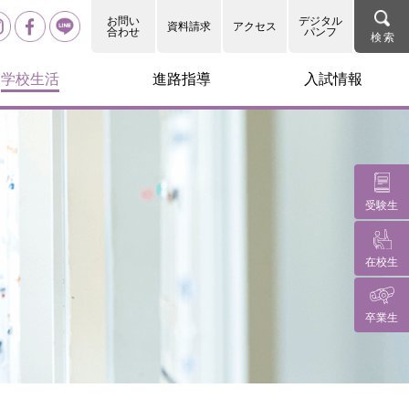
お問い
デジタル
資料請求
アクセス
合わせ
パンフ
学校生活
進路指導
入試情報
受験生
在校生
卒業生