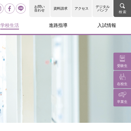
お問い
デジタル
資料請求
アクセス
合わせ
パンフ
学校生活
進路指導
入試情報
受験生
在校生
卒業生