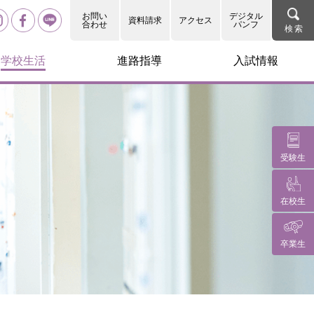
お問い
デジタル
資料請求
アクセス
合わせ
パンフ
学校生活
進路指導
入試情報
受験生
在校生
卒業生